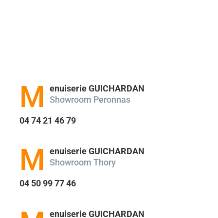
votre temps pour chaque prospect et mettez
toujours en avant notre philosophie : les
fenêtres doivent faire l’objet d’une étude
soignée. Et Menuiserie Guichardan spécialisé
dans la marque Finstral est l’endroit idéal
pour le faire.
M
enuiserie GUICHARDAN
Showroom Peronnas
04 74 21 46 79
M
enuiserie GUICHARDAN
Showroom Thory
04 50 99 77 46
enuiserie GUICHARDAN