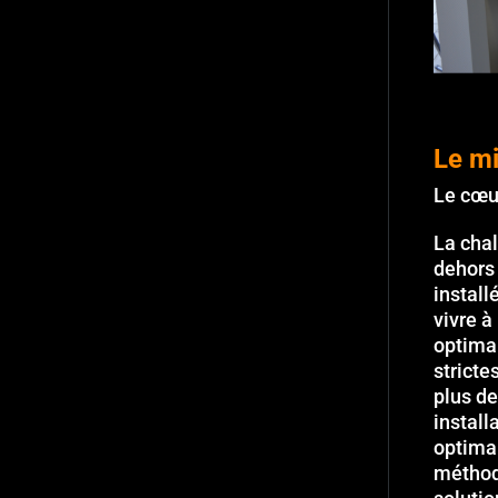
Le mi
Le cœur
La chale
dehors 
install
vivre à
optimal
stricte
plus de
install
optimal
méthod