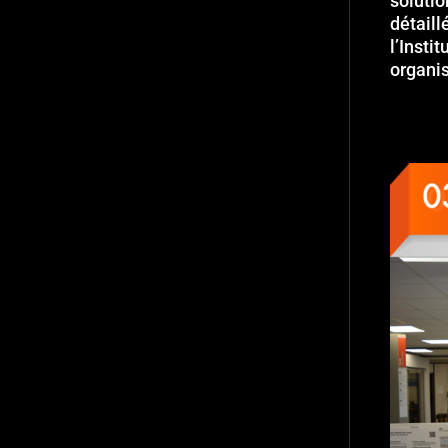
soluti
détaill
l’Insti
organi