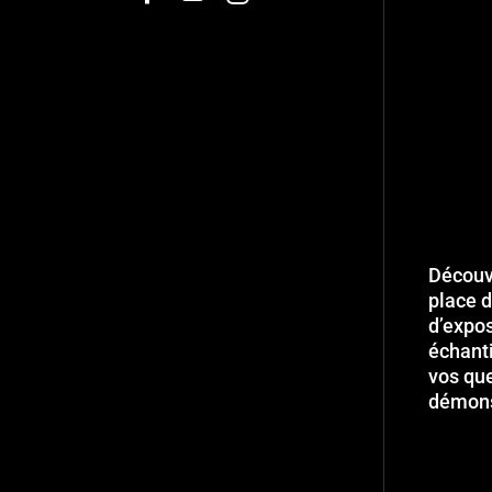
Découvr
place d
d’expo
échant
vos que
démons