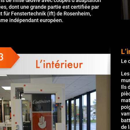
ons de mise œuvre avec coupes d’adaptation
ées, dont une grande partie est certifiée par
tut für Fenstertechnik (ift) de Rosenheim,
sme indépendant européen.
L’i
Le 
Les
mur
Ils
piè
mat
poi
van
bat
de l