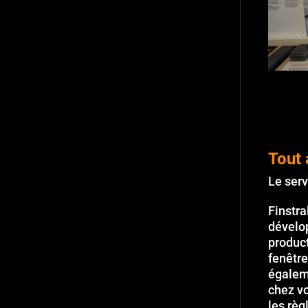
Tout 
Le serv
Finstra
dévelop
product
fenêtre
égaleme
chez vo
les règ