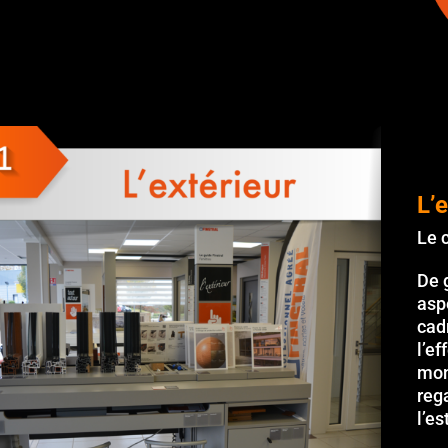
L’
Le 
De 
asp
cad
l’e
mon
reg
l’es