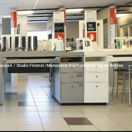
Accueil
Studio Finstral | Menuiserie Guichardan Bourg-en-Bresse