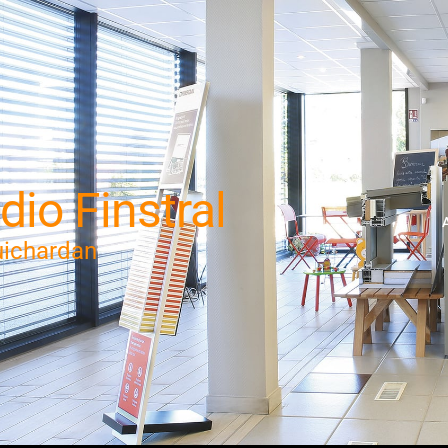
dio Finstral
ichardan