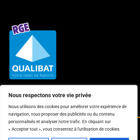
Nous respectons votre vie privée
Nous utilisons des cookies pour améliorer votre expérience de
navigation, vous proposer des publicités ou du contenu
personnalisés et analyser notre trafic. En cliquant sur
« Accepter tout », vous consentez à l'utilisation de cookies.
© Copyright
2026 | Création Site Internet :
Agence web Bourg
en Bresse Clicainfo
|
Mentions Légales
|
Politique de