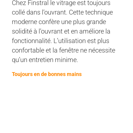
Chez Finstral le vitrage est toujours
collé dans l’ouvrant. Cette technique
moderne confère une plus grande
solidité à l’ouvrant et en améliore la
fonctionnalité. L’utilisation est plus
confortable et la fenêtre ne nécessite
qu’un entretien minime.
Toujours en de bonnes mains
Du développement produit à l’extrusion des
profilés, de la fabrication des vitrages
isolants à la fabrication de votre fenêtre, et
jusqu’à la livraison et la pose réalisée par la
menuiserie Guichardan partenaire-
distributeur qualifié : pour faire en sorte que
tout soit parfait, la menuiserie Guichardan
s’occupe de tout.