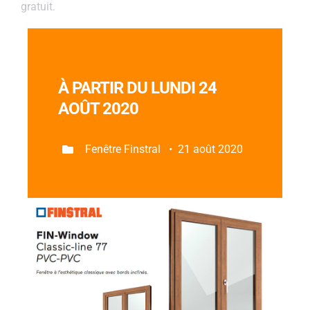
gratuit.
À PARTIR DU LUNDI 24
AOÛT 2020
Fenêtre Finstral • 21 août 2020