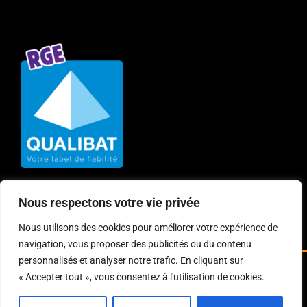
Nous respectons votre vie privée
Nous utilisons des cookies pour améliorer votre expérience de
navigation, vous proposer des publicités ou du contenu
personnalisés et analyser notre trafic. En cliquant sur
« Accepter tout », vous consentez à l'utilisation de cookies.
© Copyright
2026 | Création Site Internet :
Agence web Bourg
en Bresse Clicainfo
|
Mentions Légales
|
Politique de